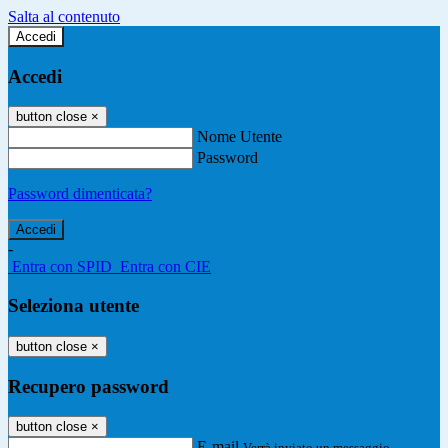
Salta al contenuto
Accedi
Accedi
button close
×
Nome Utente
Password
Password dimenticata?
-
Entra con SPID
Entra con CIE
Seleziona utente
button close
×
Recupero password
button close
×
E-mail
Verrà inviato un messaggio