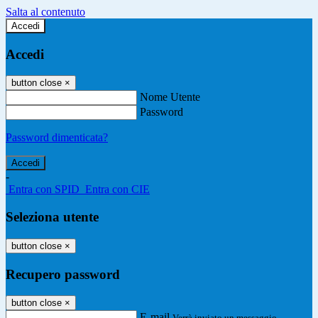
Salta al contenuto
Accedi
Accedi
button close
×
Nome Utente
Password
Password dimenticata?
-
Entra con SPID
Entra con CIE
Seleziona utente
button close
×
Recupero password
button close
×
E-mail
Verrà inviato un messaggio