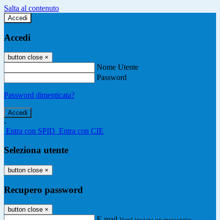
Salta al contenuto
Accedi
Accedi
button close
×
Nome Utente
Password
Password dimenticata?
-
Entra con SPID
Entra con CIE
Seleziona utente
button close
×
Recupero password
button close
×
E-mail
Verrà inviato un messaggio