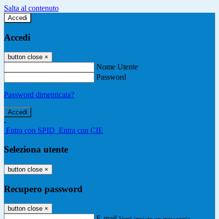
Salta al contenuto
Accedi
Accedi
button close
×
Nome Utente
Password
Password dimenticata?
-
Entra con SPID
Entra con CIE
Seleziona utente
button close
×
Recupero password
button close
×
E-mail
Verrà inviato un messaggio