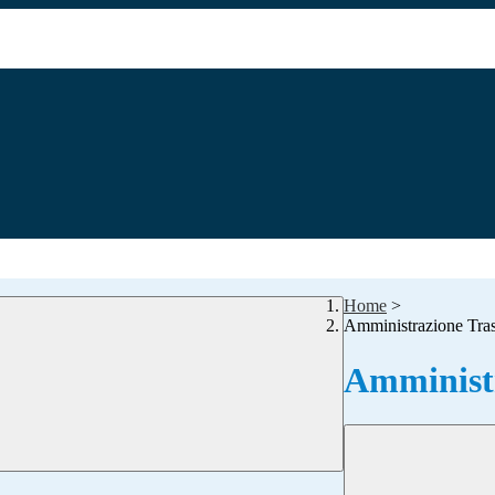
Home
>
Amministrazione Tra
Amministr