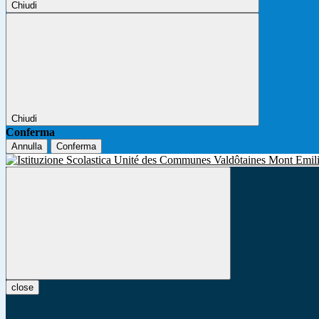
Chiudi
Chiudi
Conferma
Annulla
Conferma
close