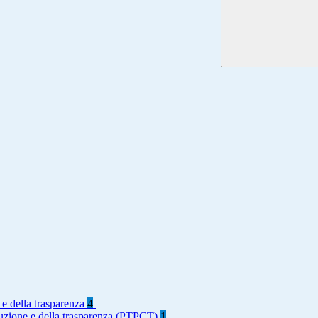
 e della trasparenza
4
rruzione e della trasparenza (PTPCT)
1