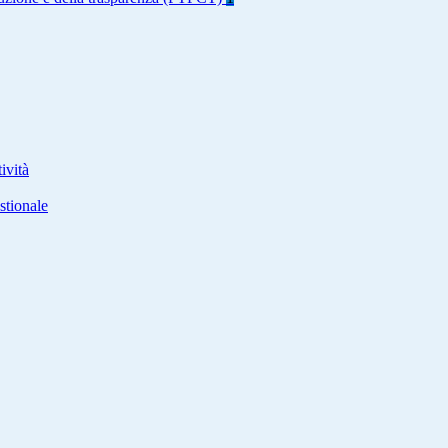
ività
stionale