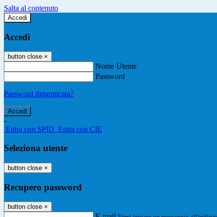
Salta al contenuto
Accedi
Accedi
button close
×
Nome Utente
Password
Password dimenticata?
-
Entra con SPID
Entra con CIE
Seleziona utente
button close
×
Recupero password
button close
×
E-mail
Verrà inviato un messaggio all'indirizz