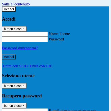
Salta al contenuto
Accedi
Accedi
button close
×
Nome Utente
Password
Password dimenticata?
-
Entra con SPID
Entra con CIE
Seleziona utente
button close
×
Recupero password
button close
×
E-mail
Verrà inviato un messaggio