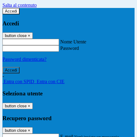
Salta al contenuto
Accedi
Accedi
button close
×
Nome Utente
Password
Password dimenticata?
-
Entra con SPID
Entra con CIE
Seleziona utente
button close
×
Recupero password
button close
×
E-mail
Verrà inviato un messaggio