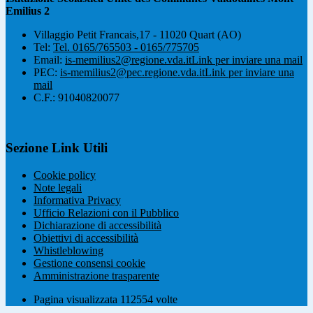
Emilius 2
Villaggio Petit Francais,17 - 11020 Quart (AO)
Tel:
Tel. 0165/765503 - 0165/775705
Email:
is-memilius2@regione.vda.it
Link per inviare una mail
PEC:
is-memilius2@pec.regione.vda.it
Link per inviare una
mail
C.F.: 91040820077
Sezione Link Utili
Cookie policy
Note legali
Informativa Privacy
Ufficio Relazioni con il Pubblico
Dichiarazione di accessibilità
Obiettivi di accessibilità
Whistleblowing
Gestione consensi cookie
Amministrazione trasparente
Pagina visualizzata
112554
volte