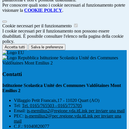
Per conoscere quali sono i cookie necessari al funzionamento potete
visionare la
COOKIE POLICY
.
Cookie necessari per il funzionamento
I cookie necessari per il funzionamento non possono essere
disabilitati. È possibile consultare l'elenco nella pagina della cookie
policy.
Accetta tutti
Salva le preferenze
Istituzione Scolastica Unité des Communes
Valdôtaines Mont Emilius 2
Contatti
Istituzione Scolastica Unité des Communes Valdôtaines Mont
Emilius 2
Villaggio Petit Francais,17 - 11020 Quart (AO)
Tel:
Tel. 0165/765503 - 0165/775705
Email:
is-memilius2@regione.vda.it
Link per inviare una mail
PEC:
is-memilius2@pec.regione.vda.it
Link per inviare una
mail
C.F.: 91040820077