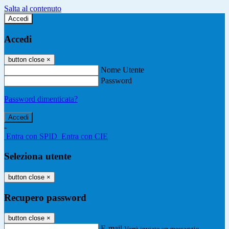
Salta al contenuto
Accedi
Accedi
button close
×
Nome Utente
Password
Password dimenticata?
-
Entra con SPID
Entra con CIE
Seleziona utente
button close
×
Recupero password
button close
×
E-mail
Verrà inviato un messaggio