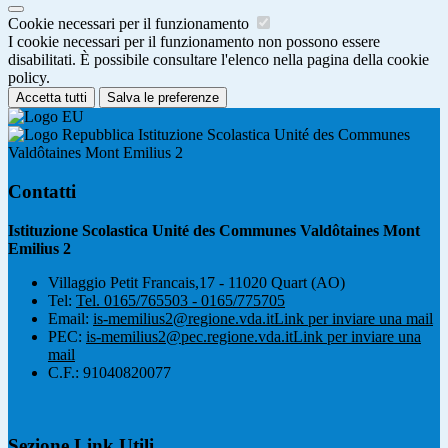
Cookie necessari per il funzionamento
I cookie necessari per il funzionamento non possono essere
disabilitati. È possibile consultare l'elenco nella pagina della cookie
policy.
Accetta tutti
Salva le preferenze
Istituzione Scolastica Unité des Communes
Valdôtaines Mont Emilius 2
Contatti
Istituzione Scolastica Unité des Communes Valdôtaines Mont
Emilius 2
Villaggio Petit Francais,17 - 11020 Quart (AO)
Tel:
Tel. 0165/765503 - 0165/775705
Email:
is-memilius2@regione.vda.it
Link per inviare una mail
PEC:
is-memilius2@pec.regione.vda.it
Link per inviare una
mail
C.F.: 91040820077
Sezione Link Utili