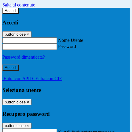
Salta al contenuto
Accedi
Accedi
button close
×
Nome Utente
Password
Password dimenticata?
-
Entra con SPID
Entra con CIE
Seleziona utente
button close
×
Recupero password
button close
×
E-mail
Verrà inviato un messaggio