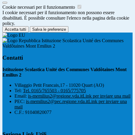
Cookie necessari per il funzionamento
I cookie necessari per il funzionamento non possono essere
disabilitati. È possibile consultare l'elenco nella pagina della cookie
policy.
Accetta tutti
Salva le preferenze
Istituzione Scolastica Unité des Communes
Valdôtaines Mont Emilius 2
Contatti
Istituzione Scolastica Unité des Communes Valdôtaines Mont
Emilius 2
Villaggio Petit Francais,17 - 11020 Quart (AO)
Tel:
Tel. 0165/765503 - 0165/775705
Email:
is-memilius2@regione.vda.it
Link per inviare una mail
PEC:
is-memilius2@pec.regione.vda.it
Link per inviare una
mail
C.F.: 91040820077
Sezione Link Utili