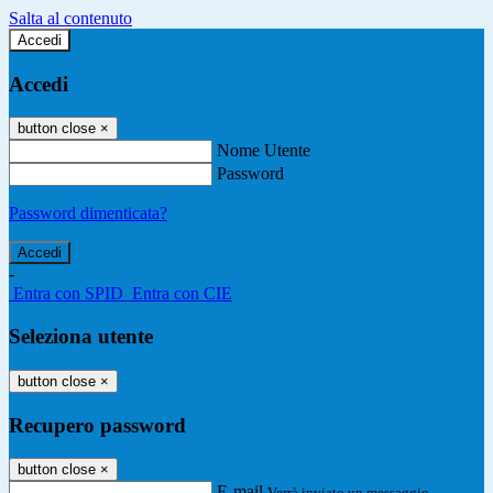
Salta al contenuto
Accedi
Accedi
button close
×
Nome Utente
Password
Password dimenticata?
-
Entra con SPID
Entra con CIE
Seleziona utente
button close
×
Recupero password
button close
×
E-mail
Verrà inviato un messaggio