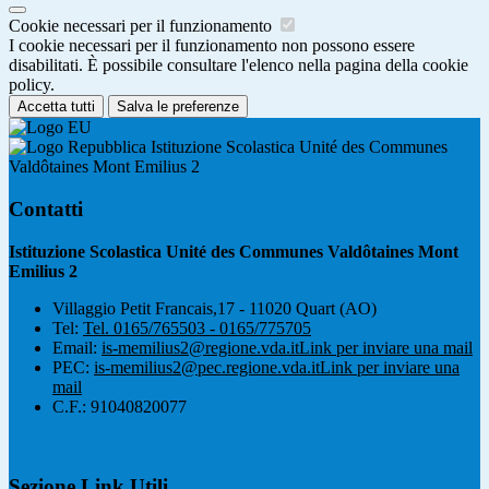
Cookie necessari per il funzionamento
I cookie necessari per il funzionamento non possono essere
disabilitati. È possibile consultare l'elenco nella pagina della cookie
policy.
Accetta tutti
Salva le preferenze
Istituzione Scolastica Unité des Communes
Valdôtaines Mont Emilius 2
Contatti
Istituzione Scolastica Unité des Communes Valdôtaines Mont
Emilius 2
Villaggio Petit Francais,17 - 11020 Quart (AO)
Tel:
Tel. 0165/765503 - 0165/775705
Email:
is-memilius2@regione.vda.it
Link per inviare una mail
PEC:
is-memilius2@pec.regione.vda.it
Link per inviare una
mail
C.F.: 91040820077
Sezione Link Utili