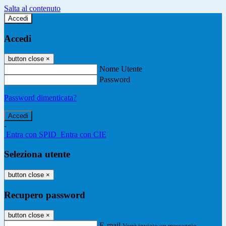
Salta al contenuto
Accedi
Accedi
button close
×
Nome Utente
Password
Password dimenticata?
-
Entra con SPID
Entra con CIE
Seleziona utente
button close
×
Recupero password
button close
×
E-mail
Verrà inviato un messaggio