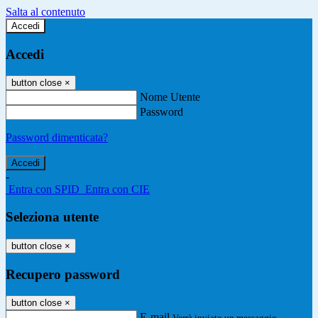
Salta al contenuto
Accedi
Accedi
button close
×
Nome Utente
Password
Password dimenticata?
-
Entra con SPID
Entra con CIE
Seleziona utente
button close
×
Recupero password
button close
×
E-mail
Verrà inviato un messaggio