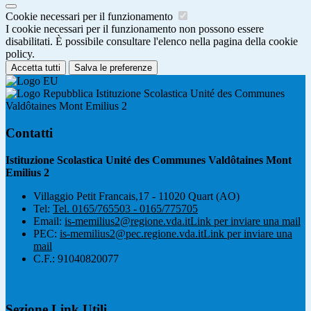
Cookie necessari per il funzionamento
I cookie necessari per il funzionamento non possono essere
disabilitati. È possibile consultare l'elenco nella pagina della cookie
policy.
Accetta tutti
Salva le preferenze
Istituzione Scolastica Unité des Communes
Valdôtaines Mont Emilius 2
Contatti
Istituzione Scolastica Unité des Communes Valdôtaines Mont
Emilius 2
Villaggio Petit Francais,17 - 11020 Quart (AO)
Tel:
Tel. 0165/765503 - 0165/775705
Email:
is-memilius2@regione.vda.it
Link per inviare una mail
PEC:
is-memilius2@pec.regione.vda.it
Link per inviare una
mail
C.F.: 91040820077
Sezione Link Utili