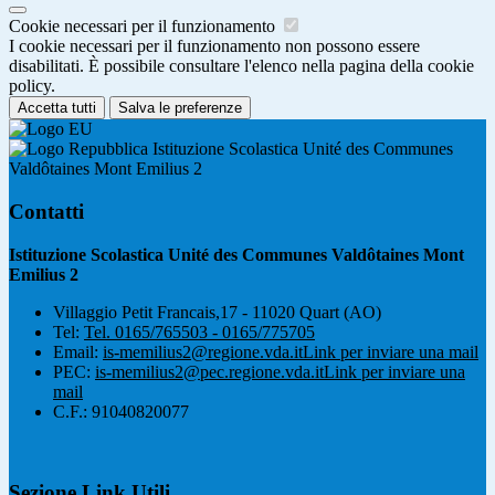
Cookie necessari per il funzionamento
I cookie necessari per il funzionamento non possono essere
disabilitati. È possibile consultare l'elenco nella pagina della cookie
policy.
Accetta tutti
Salva le preferenze
Istituzione Scolastica Unité des Communes
Valdôtaines Mont Emilius 2
Contatti
Istituzione Scolastica Unité des Communes Valdôtaines Mont
Emilius 2
Villaggio Petit Francais,17 - 11020 Quart (AO)
Tel:
Tel. 0165/765503 - 0165/775705
Email:
is-memilius2@regione.vda.it
Link per inviare una mail
PEC:
is-memilius2@pec.regione.vda.it
Link per inviare una
mail
C.F.: 91040820077
Sezione Link Utili