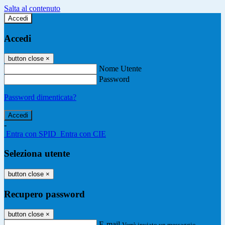
Salta al contenuto
Accedi
Accedi
button close
×
Nome Utente
Password
Password dimenticata?
-
Entra con SPID
Entra con CIE
Seleziona utente
button close
×
Recupero password
button close
×
E-mail
Verrà inviato un messaggio