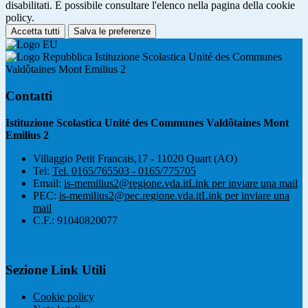
disabilitati. È possibile consultare l'elenco nella pagina della cookie
policy.
Accetta tutti
Salva le preferenze
Istituzione Scolastica Unité des Communes
Valdôtaines Mont Emilius 2
Contatti
Istituzione Scolastica Unité des Communes Valdôtaines Mont
Emilius 2
Villaggio Petit Francais,17 - 11020 Quart (AO)
Tel:
Tel. 0165/765503 - 0165/775705
Email:
is-memilius2@regione.vda.it
Link per inviare una mail
PEC:
is-memilius2@pec.regione.vda.it
Link per inviare una
mail
C.F.: 91040820077
Sezione Link Utili
Cookie policy