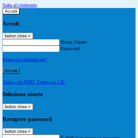
Salta al contenuto
Accedi
Accedi
button close
×
Nome Utente
Password
Password dimenticata?
-
Entra con SPID
Entra con CIE
Seleziona utente
button close
×
Recupero password
button close
×
E-mail
Verrà inviato un messaggio