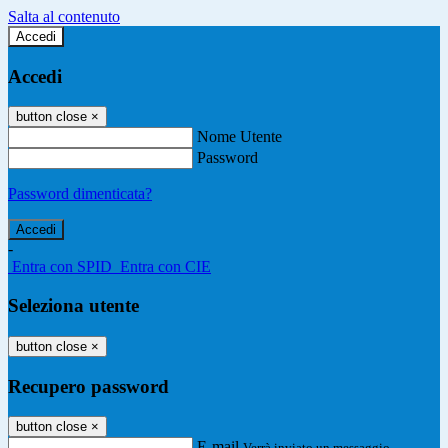
Salta al contenuto
Accedi
Accedi
button close
×
Nome Utente
Password
Password dimenticata?
-
Entra con SPID
Entra con CIE
Seleziona utente
button close
×
Recupero password
button close
×
E-mail
Verrà inviato un messaggio