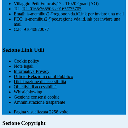
Villaggio Petit Francais,17 - 11020 Quart (AO)
Tel:
Tel. 0165/765503 - 0165/775705
Email:
is-memilius2@regione.vda.it
Link per inviare una mail
PEC:
is-memilius2@pec.regione.vda.it
Link per inviare una
mail
C.F.: 91040820077
Sezione Link Utili
Cookie policy
Note legali
Informativa Privacy
Ufficio Relazioni con il Pubblico
Dichiarazione di accessibilità
Obiettivi di accessibilità
Whistleblowing
Gestione consensi cookie
Amministrazione trasparente
Pagina visualizzata
2258
volte
Sezione Copyright