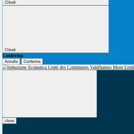
Chiudi
Chiudi
Conferma
Annulla
Conferma
close