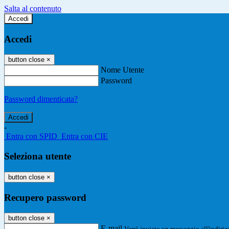
Salta al contenuto
Accedi
Accedi
button close
×
Nome Utente
Password
Password dimenticata?
-
Entra con SPID
Entra con CIE
Seleziona utente
button close
×
Recupero password
button close
×
E-mail
Verrà inviato un messaggio all'indirizz