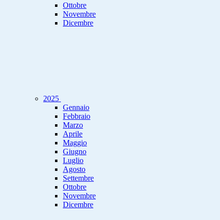
Ottobre
Novembre
Dicembre
2025
Gennaio
Febbraio
Marzo
Aprile
Maggio
Giugno
Luglio
Agosto
Settembre
Ottobre
Novembre
Dicembre