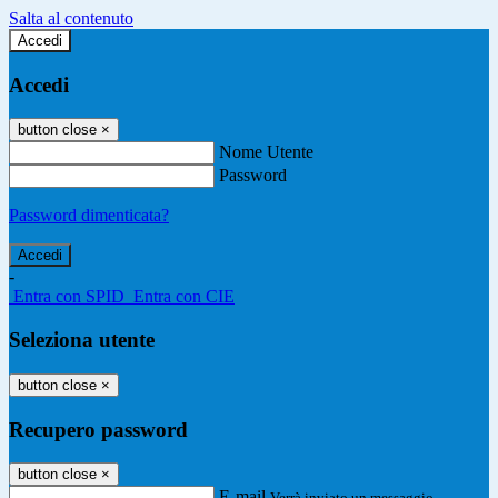
Salta al contenuto
Accedi
Accedi
button close
×
Nome Utente
Password
Password dimenticata?
-
Entra con SPID
Entra con CIE
Seleziona utente
button close
×
Recupero password
button close
×
E-mail
Verrà inviato un messaggio