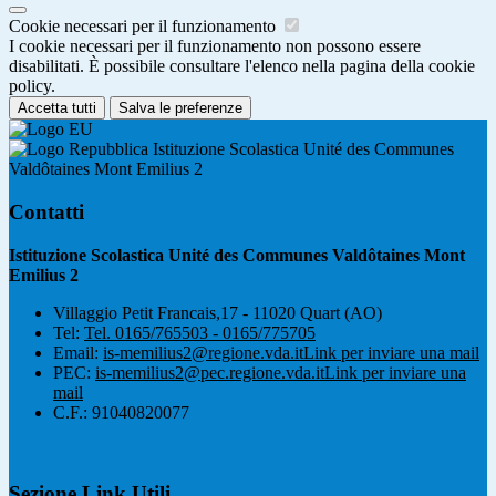
Cookie necessari per il funzionamento
I cookie necessari per il funzionamento non possono essere
disabilitati. È possibile consultare l'elenco nella pagina della cookie
policy.
Accetta tutti
Salva le preferenze
Istituzione Scolastica Unité des Communes
Valdôtaines Mont Emilius 2
Contatti
Istituzione Scolastica Unité des Communes Valdôtaines Mont
Emilius 2
Villaggio Petit Francais,17 - 11020 Quart (AO)
Tel:
Tel. 0165/765503 - 0165/775705
Email:
is-memilius2@regione.vda.it
Link per inviare una mail
PEC:
is-memilius2@pec.regione.vda.it
Link per inviare una
mail
C.F.: 91040820077
Sezione Link Utili