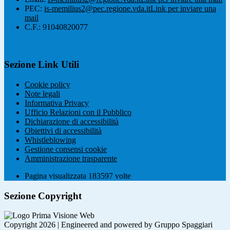
PEC:
is-memilius2@pec.regione.vda.it
Link per inviare una
mail
C.F.: 91040820077
Sezione Link Utili
Cookie policy
Note legali
Informativa Privacy
Ufficio Relazioni con il Pubblico
Dichiarazione di accessibilità
Obiettivi di accessibilità
Whistleblowing
Gestione consensi cookie
Amministrazione trasparente
Pagina visualizzata
183597
volte
Sezione Copyright
Copyright 2026 | Engineered and powered by Gruppo Spaggiari