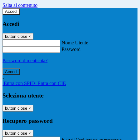
Salta al contenuto
Accedi
Accedi
button close
×
Nome Utente
Password
Password dimenticata?
-
Entra con SPID
Entra con CIE
Seleziona utente
button close
×
Recupero password
button close
×
E-mail
Verrà inviato un messaggio