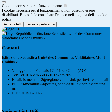
Cookie necessari per il funzionamento
I cookie necessari per il funzionamento non possono essere
disabilitati. È possibile consultare l'elenco nella pagina della cookie
policy.
Accetta tutti
Salva le preferenze
Istituzione Scolastica Unité des Communes
Valdôtaines Mont Emilius 2
Contatti
Istituzione Scolastica Unité des Communes Valdôtaines Mont
Emilius 2
Villaggio Petit Francais,17 - 11020 Quart (AO)
Tel:
Tel. 0165/765503 - 0165/775705
Email:
is-memilius2@regione.vda.it
Link per inviare una mail
PEC:
is-memilius2@pec.regione.vda.it
Link per inviare una
mail
C.F.: 91040820077
Sezione Link Utili