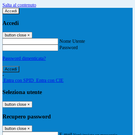
Salta al contenuto
Accedi
Accedi
button close
×
Nome Utente
Password
Password dimenticata?
-
Entra con SPID
Entra con CIE
Seleziona utente
button close
×
Recupero password
button close
×
E-mail
Verrà inviato un messaggio