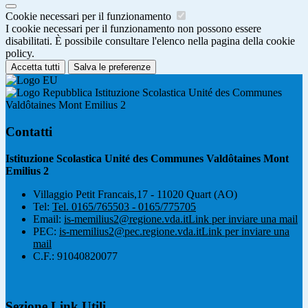
Cookie necessari per il funzionamento
I cookie necessari per il funzionamento non possono essere
disabilitati. È possibile consultare l'elenco nella pagina della cookie
policy.
Accetta tutti
Salva le preferenze
Istituzione Scolastica Unité des Communes
Valdôtaines Mont Emilius 2
Contatti
Istituzione Scolastica Unité des Communes Valdôtaines Mont
Emilius 2
Villaggio Petit Francais,17 - 11020 Quart (AO)
Tel:
Tel. 0165/765503 - 0165/775705
Email:
is-memilius2@regione.vda.it
Link per inviare una mail
PEC:
is-memilius2@pec.regione.vda.it
Link per inviare una
mail
C.F.: 91040820077
Sezione Link Utili