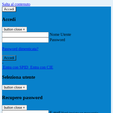
Salta al contenuto
Accedi
Accedi
button close
×
Nome Utente
Password
Password dimenticata?
-
Entra con SPID
Entra con CIE
Seleziona utente
button close
×
Recupero password
button close
×
E-mail
Verrà inviato un messaggio