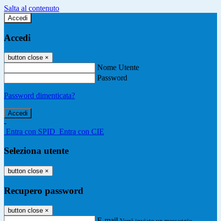
Salta al contenuto
Accedi
Accedi
button close
×
Nome Utente
Password
Password dimenticata?
-
Entra con SPID
Entra con CIE
Seleziona utente
button close
×
Recupero password
button close
×
E-mail
Verrà inviato un messaggio