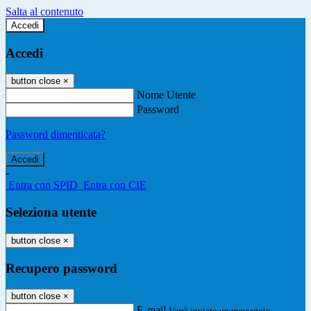
Salta al contenuto
Accedi
Accedi
button close
×
Nome Utente
Password
Password dimenticata?
-
Entra con SPID
Entra con CIE
Seleziona utente
button close
×
Recupero password
button close
×
E-mail
Verrà inviato un messaggio