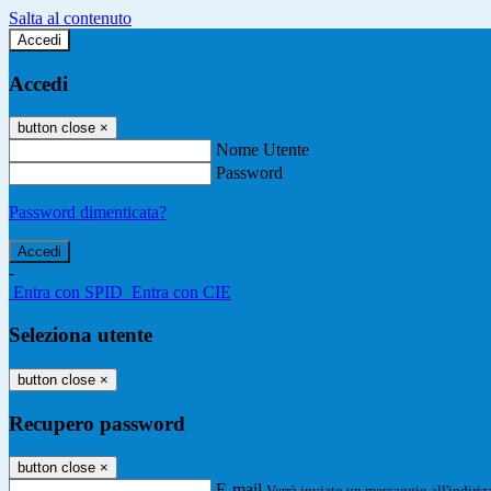
Salta al contenuto
Accedi
Accedi
button close
×
Nome Utente
Password
Password dimenticata?
-
Entra con SPID
Entra con CIE
Seleziona utente
button close
×
Recupero password
button close
×
E-mail
Verrà inviato un messaggio all'indirizz