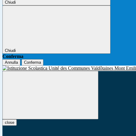
Chiudi
Chiudi
Conferma
Annulla
Conferma
close