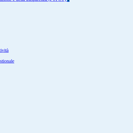
ività
stionale