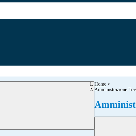
Home
>
Amministrazione Tra
Amministr