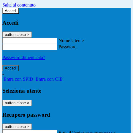
Salta al contenuto
Accedi
Accedi
button close
×
Nome Utente
Password
Password dimenticata?
-
Entra con SPID
Entra con CIE
Seleziona utente
button close
×
Recupero password
button close
×
E-mail
Verrà inviato un messaggio