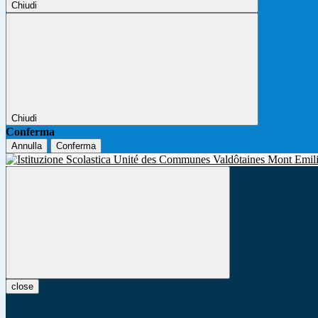
Chiudi
Chiudi
Conferma
Annulla
Conferma
close