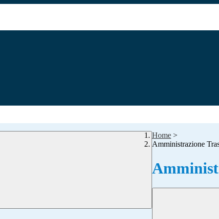
Home
>
Amministrazione Tra
Amministr