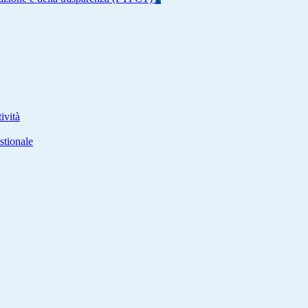
ività
stionale