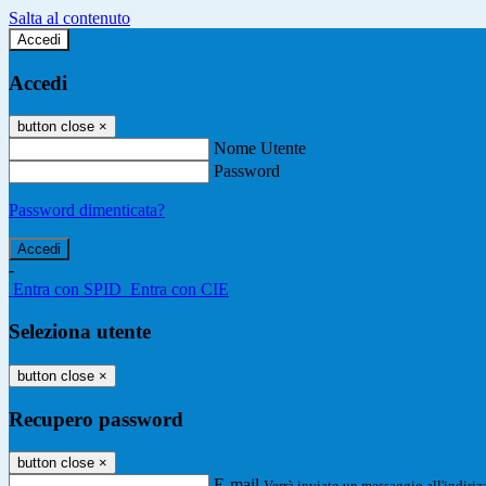
Salta al contenuto
Accedi
Accedi
button close
×
Nome Utente
Password
Password dimenticata?
-
Entra con SPID
Entra con CIE
Seleziona utente
button close
×
Recupero password
button close
×
E-mail
Verrà inviato un messaggio all'indirizz