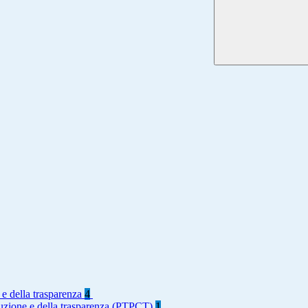
 e della trasparenza
4
rruzione e della trasparenza (PTPCT)
1