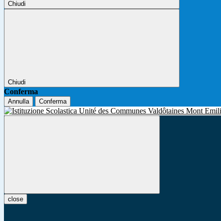
Chiudi
Chiudi
Conferma
Annulla
Conferma
close