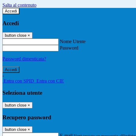
Salta al contenuto
Accedi
Accedi
button close
×
Nome Utente
Password
Password dimenticata?
-
Entra con SPID
Entra con CIE
Seleziona utente
button close
×
Recupero password
button close
×
E-mail
Verrà inviato un messaggio all'indirizz