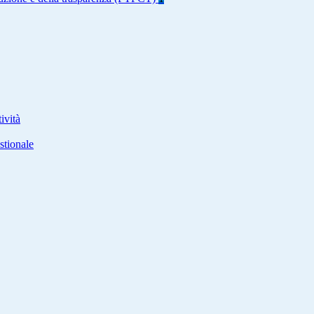
ività
stionale