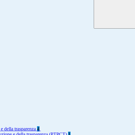
 e della trasparenza
4
rruzione e della trasparenza (PTPCT)
1