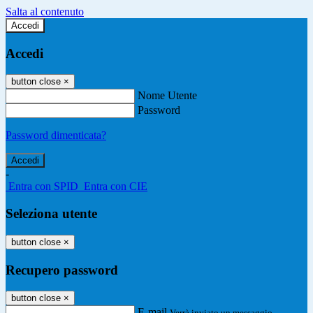
Salta al contenuto
Accedi
Accedi
button close
×
Nome Utente
Password
Password dimenticata?
-
Entra con SPID
Entra con CIE
Seleziona utente
button close
×
Recupero password
button close
×
E-mail
Verrà inviato un messaggio