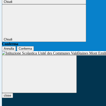
Chiudi
Chiudi
Conferma
Annulla
Conferma
close