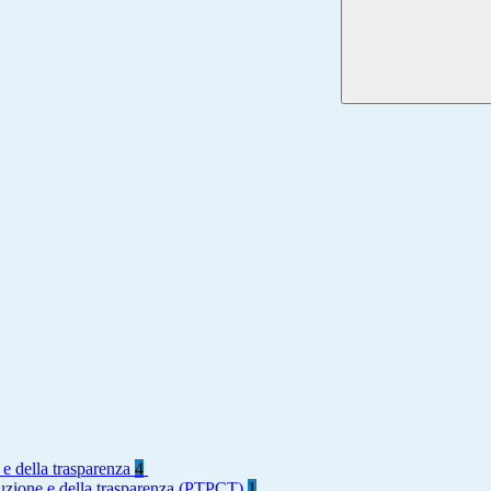
 e della trasparenza
4
rruzione e della trasparenza (PTPCT)
1