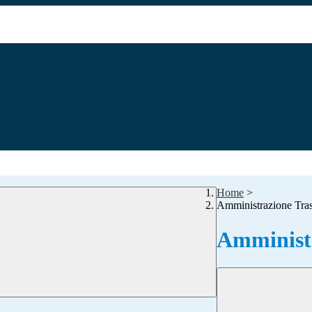
Home
>
Amministrazione Tra
Amministr