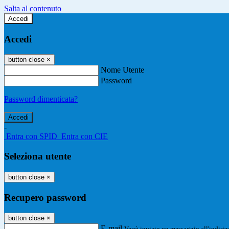
Salta al contenuto
Accedi
Accedi
button close
×
Nome Utente
Password
Password dimenticata?
-
Entra con SPID
Entra con CIE
Seleziona utente
button close
×
Recupero password
button close
×
E-mail
Verrà inviato un messaggio all'indirizz