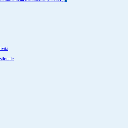
ività
stionale