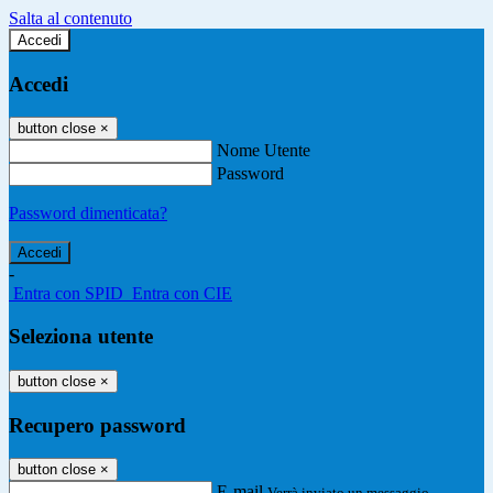
Salta al contenuto
Accedi
Accedi
button close
×
Nome Utente
Password
Password dimenticata?
-
Entra con SPID
Entra con CIE
Seleziona utente
button close
×
Recupero password
button close
×
E-mail
Verrà inviato un messaggio