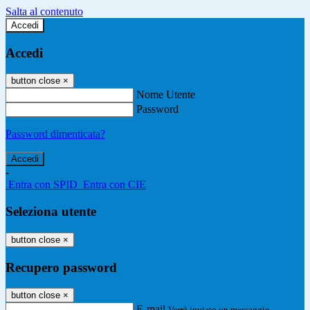
Salta al contenuto
Accedi
Accedi
button close
×
Nome Utente
Password
Password dimenticata?
-
Entra con SPID
Entra con CIE
Seleziona utente
button close
×
Recupero password
button close
×
E-mail
Verrà inviato un messaggio