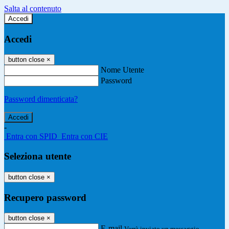
Salta al contenuto
Accedi
Accedi
button close
×
Nome Utente
Password
Password dimenticata?
-
Entra con SPID
Entra con CIE
Seleziona utente
button close
×
Recupero password
button close
×
E-mail
Verrà inviato un messaggio