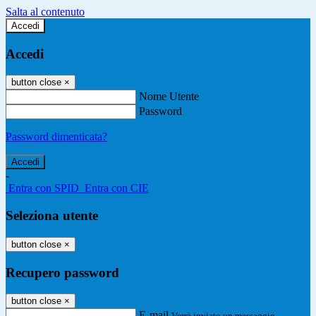
Salta al contenuto
Accedi
Accedi
button close
×
Nome Utente
Password
Password dimenticata?
-
Entra con SPID
Entra con CIE
Seleziona utente
button close
×
Recupero password
button close
×
E-mail
Verrà inviato un messaggio