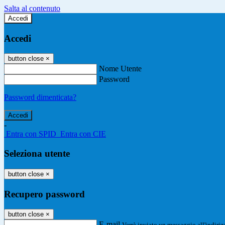
Salta al contenuto
Accedi
Accedi
button close
×
Nome Utente
Password
Password dimenticata?
-
Entra con SPID
Entra con CIE
Seleziona utente
button close
×
Recupero password
button close
×
E-mail
Verrà inviato un messaggio all'indirizz