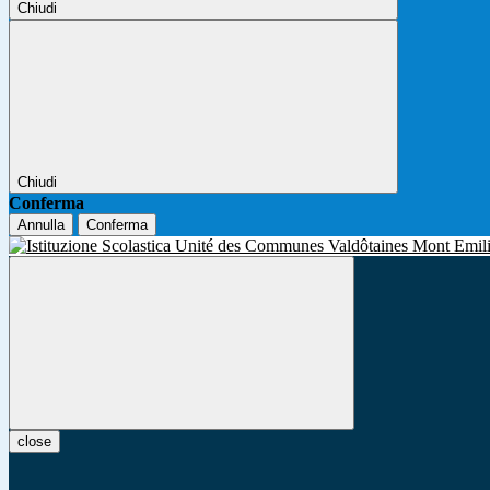
Chiudi
Chiudi
Conferma
Annulla
Conferma
close