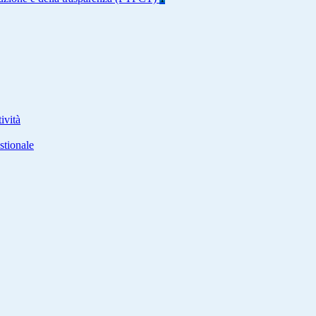
ività
stionale