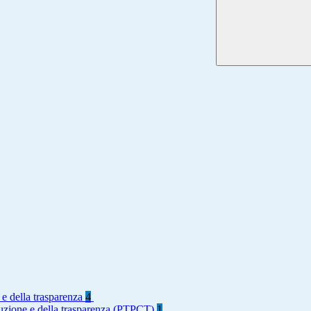
 e della trasparenza
4
rruzione e della trasparenza (PTPCT)
1