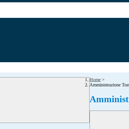
Home
>
Amministrazione Tra
Amministr