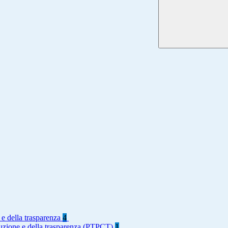
 e della trasparenza
4
rruzione e della trasparenza (PTPCT)
1