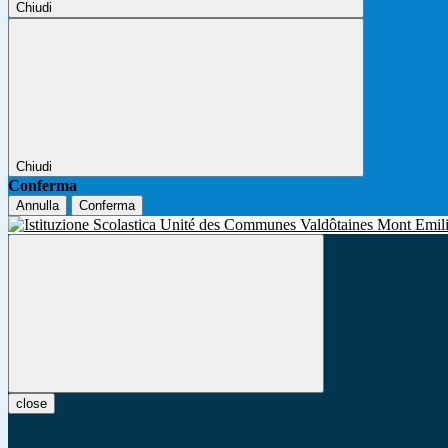
Chiudi
Chiudi
Conferma
Annulla
Conferma
close