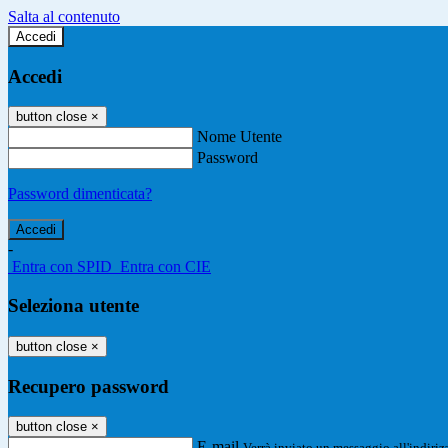
Salta al contenuto
Accedi
Accedi
button close
×
Nome Utente
Password
Password dimenticata?
-
Entra con SPID
Entra con CIE
Seleziona utente
button close
×
Recupero password
button close
×
E-mail
Verrà inviato un messaggio all'indirizz