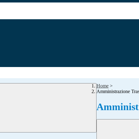
Home
>
Amministrazione Tra
Amministr