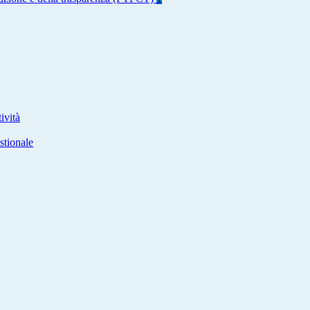
ività
stionale