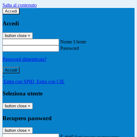
Salta al contenuto
Accedi
Accedi
button close
×
Nome Utente
Password
Password dimenticata?
-
Entra con SPID
Entra con CIE
Seleziona utente
button close
×
Recupero password
button close
×
E-mail
Verrà inviato un messaggio