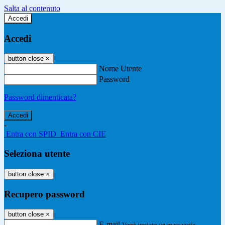
Salta al contenuto
Accedi
Accedi
button close
×
Nome Utente
Password
Password dimenticata?
-
Entra con SPID
Entra con CIE
Seleziona utente
button close
×
Recupero password
button close
×
E-mail
Verrà inviato un messaggio