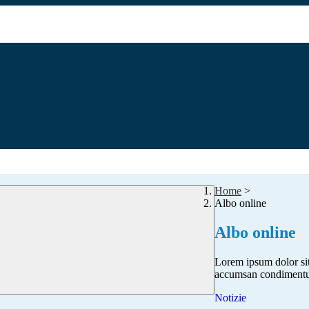
Home
>
Albo online
Albo online
Lorem ipsum dolor sit 
accumsan condimentum
Notizie