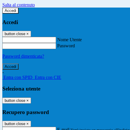
Salta al contenuto
Accedi
Accedi
button close
×
Nome Utente
Password
Password dimenticata?
-
Entra con SPID
Entra con CIE
Seleziona utente
button close
×
Recupero password
button close
×
E-mail
Verrà inviato un messaggio all'indirizz