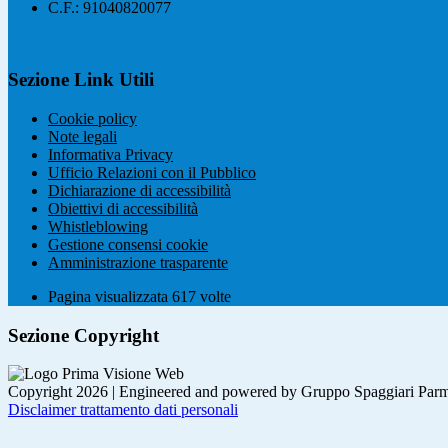
C.F.: 91040820077
Sezione Link Utili
Cookie policy
Note legali
Informativa Privacy
Ufficio Relazioni con il Pubblico
Dichiarazione di accessibilità
Obiettivi di accessibilità
Whistleblowing
Gestione consensi cookie
Amministrazione trasparente
Pagina visualizzata
617
volte
Sezione Copyright
Copyright 2026 | Engineered and powered by Gruppo Spaggiari Parm
Disclaimer trattamento dati personali