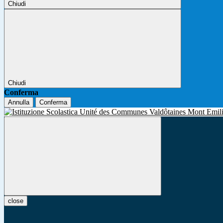
Chiudi
Chiudi
Conferma
Annulla
Conferma
close