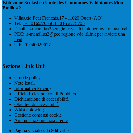
Istituzione Scolastica Unité des Communes Valdôtaines Mont
Emilius 2
Villaggio Petit Francais,17 - 11020 Quart (AO)
Tel:
Tel. 0165/765503 - 0165/775705
Email:
is-memilius2@regione.vda.it
Link per inviare una mail
PEC:
is-memilius2@pec.regione.vda.it
Link per inviare una
mail
C.F.: 91040820077
Sezione Link Utili
Cookie policy
Note legali
Informativa Privacy
Ufficio Relazioni con il Pubblico
Dichiarazione di accessibilità
Obiettivi di accessibilità
Whistleblowing
Gestione consensi cookie
Amministrazione trasparente
Pagina visualizzata
804
volte