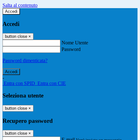
Salta al contenuto
Accedi
Accedi
button close
×
Nome Utente
Password
Password dimenticata?
-
Entra con SPID
Entra con CIE
Seleziona utente
button close
×
Recupero password
button close
×
E-mail
Verrà inviato un messaggio