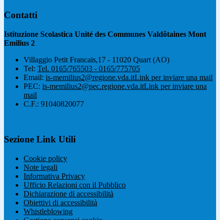
Contatti
Istituzione Scolastica Unité des Communes Valdôtaines Mont
Emilius 2
Villaggio Petit Francais,17 - 11020 Quart (AO)
Tel:
Tel. 0165/765503 - 0165/775705
Email:
is-memilius2@regione.vda.it
Link per inviare una mail
PEC:
is-memilius2@pec.regione.vda.it
Link per inviare una
mail
C.F.: 91040820077
Sezione Link Utili
Cookie policy
Note legali
Informativa Privacy
Ufficio Relazioni con il Pubblico
Dichiarazione di accessibilità
Obiettivi di accessibilità
Whistleblowing