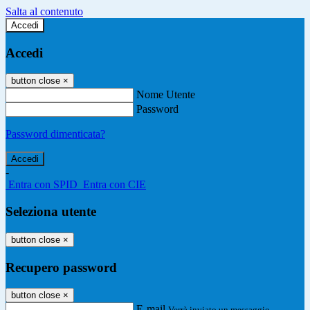
Salta al contenuto
Accedi
Accedi
button close
×
Nome Utente
Password
Password dimenticata?
-
Entra con SPID
Entra con CIE
Seleziona utente
button close
×
Recupero password
button close
×
E-mail
Verrà inviato un messaggio