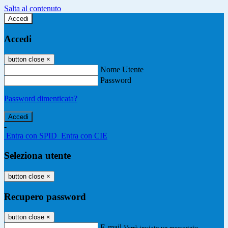
Salta al contenuto
Accedi
Accedi
button close
×
Nome Utente
Password
Password dimenticata?
-
Entra con SPID
Entra con CIE
Seleziona utente
button close
×
Recupero password
button close
×
E-mail
Verrà inviato un messaggio