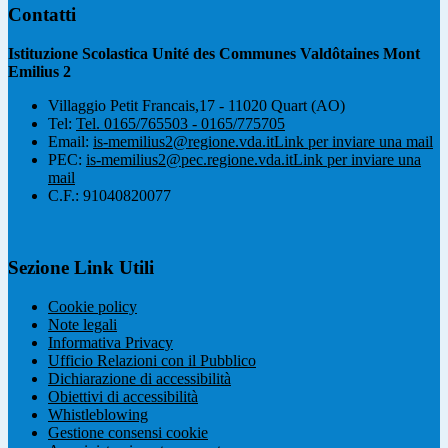
Contatti
Istituzione Scolastica Unité des Communes Valdôtaines Mont
Emilius 2
Villaggio Petit Francais,17 - 11020 Quart (AO)
Tel:
Tel. 0165/765503 - 0165/775705
Email:
is-memilius2@regione.vda.it
Link per inviare una mail
PEC:
is-memilius2@pec.regione.vda.it
Link per inviare una
mail
C.F.: 91040820077
Sezione Link Utili
Cookie policy
Note legali
Informativa Privacy
Ufficio Relazioni con il Pubblico
Dichiarazione di accessibilità
Obiettivi di accessibilità
Whistleblowing
Gestione consensi cookie