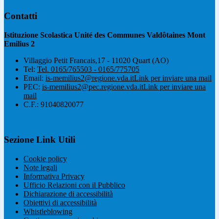
Contatti
Istituzione Scolastica Unité des Communes Valdôtaines Mont
Emilius 2
Villaggio Petit Francais,17 - 11020 Quart (AO)
Tel:
Tel. 0165/765503 - 0165/775705
Email:
is-memilius2@regione.vda.it
Link per inviare una mail
PEC:
is-memilius2@pec.regione.vda.it
Link per inviare una
mail
C.F.: 91040820077
Sezione Link Utili
Cookie policy
Note legali
Informativa Privacy
Ufficio Relazioni con il Pubblico
Dichiarazione di accessibilità
Obiettivi di accessibilità
Whistleblowing