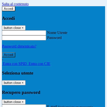
Salta al contenuto
Accedi
Accedi
button close
×
Nome Utente
Password
Password dimenticata?
-
Entra con SPID
Entra con CIE
Seleziona utente
button close
×
Recupero password
button close
×
E-mail
Verrà inviato un messaggio