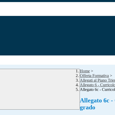
Home
>
Offerta Formativa
>
Allegati al Piano Tri
Allegato 6 - Curricolo 
Allegato 6c - Currico
Allegato 6c -
grado