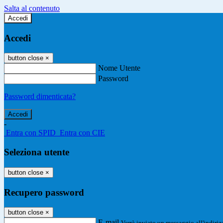
Salta al contenuto
Accedi
Accedi
button close
×
Nome Utente
Password
Password dimenticata?
-
Entra con SPID
Entra con CIE
Seleziona utente
button close
×
Recupero password
button close
×
E-mail
Verrà inviato un messaggio all'indirizz