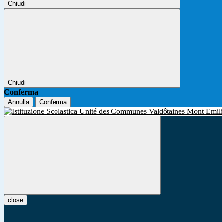
Chiudi
Chiudi
Conferma
Annulla
Conferma
close