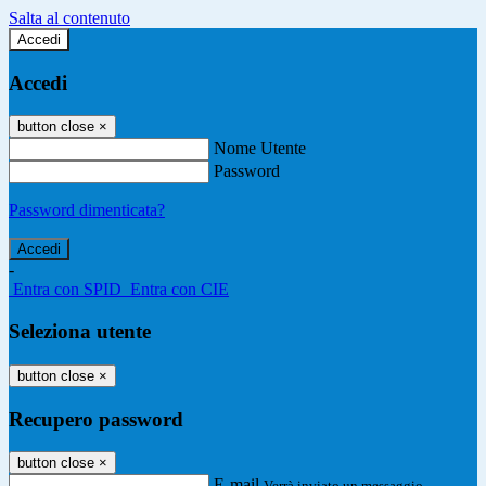
Salta al contenuto
Accedi
Accedi
button close
×
Nome Utente
Password
Password dimenticata?
-
Entra con SPID
Entra con CIE
Seleziona utente
button close
×
Recupero password
button close
×
E-mail
Verrà inviato un messaggio