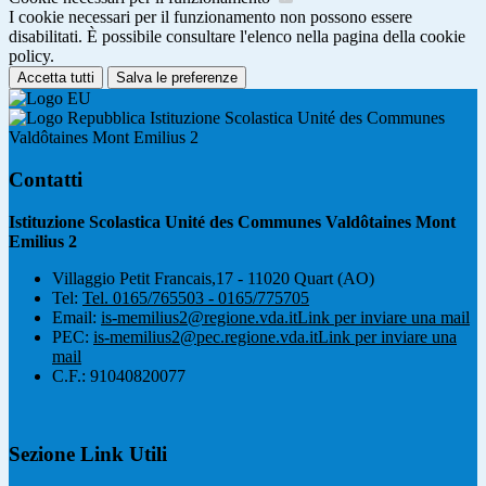
I cookie necessari per il funzionamento non possono essere
disabilitati. È possibile consultare l'elenco nella pagina della cookie
policy.
Accetta tutti
Salva le preferenze
Istituzione Scolastica Unité des Communes
Valdôtaines Mont Emilius 2
Contatti
Istituzione Scolastica Unité des Communes Valdôtaines Mont
Emilius 2
Villaggio Petit Francais,17 - 11020 Quart (AO)
Tel:
Tel. 0165/765503 - 0165/775705
Email:
is-memilius2@regione.vda.it
Link per inviare una mail
PEC:
is-memilius2@pec.regione.vda.it
Link per inviare una
mail
C.F.: 91040820077
Sezione Link Utili