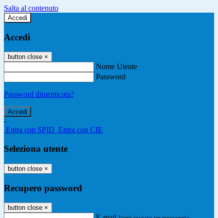
Salta al contenuto
Accedi
Accedi
button close
×
Nome Utente
Password
Password dimenticata?
-
Entra con SPID
Entra con CIE
Seleziona utente
button close
×
Recupero password
button close
×
E-mail
Verrà inviato un messaggio