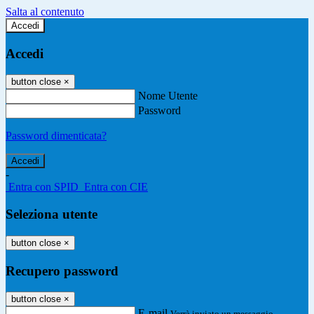
Salta al contenuto
Accedi
Accedi
button close
×
Nome Utente
Password
Password dimenticata?
-
Entra con SPID
Entra con CIE
Seleziona utente
button close
×
Recupero password
button close
×
E-mail
Verrà inviato un messaggio