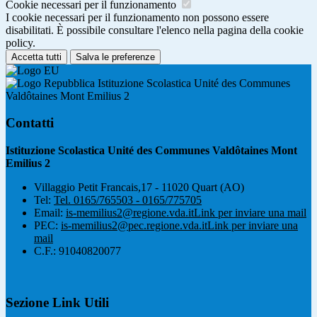
Cookie necessari per il funzionamento
I cookie necessari per il funzionamento non possono essere
disabilitati. È possibile consultare l'elenco nella pagina della cookie
policy.
Accetta tutti
Salva le preferenze
Istituzione Scolastica Unité des Communes
Valdôtaines Mont Emilius 2
Contatti
Istituzione Scolastica Unité des Communes Valdôtaines Mont
Emilius 2
Villaggio Petit Francais,17 - 11020 Quart (AO)
Tel:
Tel. 0165/765503 - 0165/775705
Email:
is-memilius2@regione.vda.it
Link per inviare una mail
PEC:
is-memilius2@pec.regione.vda.it
Link per inviare una
mail
C.F.: 91040820077
Sezione Link Utili