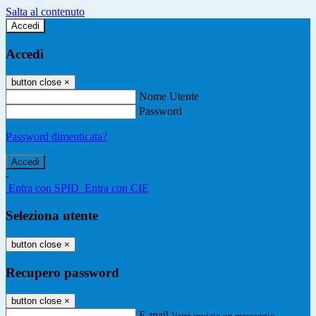
Salta al contenuto
Accedi
Accedi
button close
×
Nome Utente
Password
Password dimenticata?
-
Entra con SPID
Entra con CIE
Seleziona utente
button close
×
Recupero password
button close
×
E-mail
Verrà inviato un messaggio